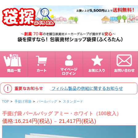
TOP
>
手提げ用袋
>
パールバッグ
>
スタンダード
手提げ袋 パールバッグ アミー・ホワイト（100枚入）
価格:16,214円(税込)
21,417円(税込)
～