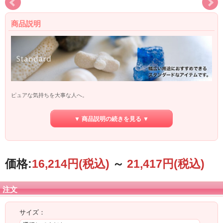
商品説明
ピュアな気持ちを大事な人へ。
これまでとは違う自分を伝えたいあなたにピッタリのナチュラルトーン「ami,e」
▼ 商品説明の続きを見る ▼
【主な用途例】
冠婚葬祭・セレモニー・イベント
ウエディング・結婚式・引き出物・披露宴・二次会・内祝い・贈り物・
ブライダル
価格:
16,214円
(税込)
～
21,417円
(税込)
葬式・お通夜・告別式・仏事・香典返し・法事
プレゼント・ラッピング・ギフト・詰め合わせ袋
注文
サイズ：