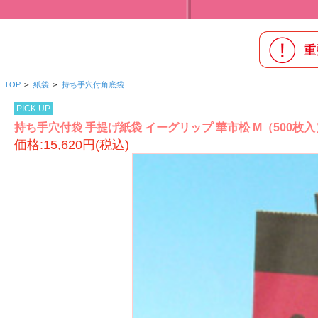
TOP
>
紙袋
>
持ち手穴付角底袋
PICK UP
持ち手穴付袋 手提げ紙袋 イーグリップ 華市松 M（500枚入）X
価格:15,620円(税込)