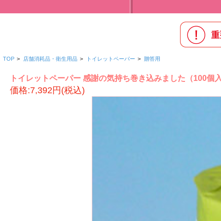
TOP
>
店舗消耗品・衛生用品
>
トイレットペーパー
>
贈答用
トイレットペーパー 感謝の気持ち巻き込みました（100個入）N
価格:7,392円(税込)