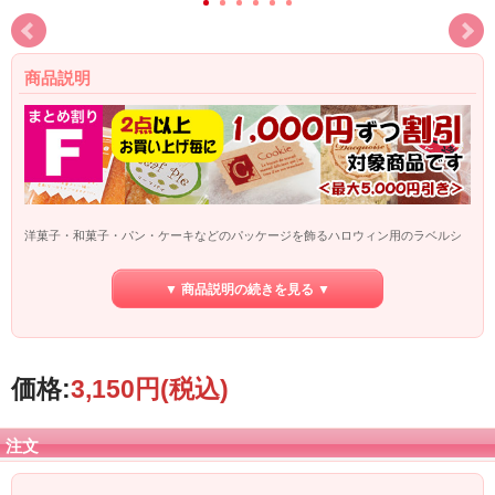
商品説明
洋菓子・和菓子・パン・ケーキなどのパッケージを飾るハロウィン用のラベルシ
ールです。
シーズンものですので、随時在庫が変動いたします。ご注文後に在庫の確認をさ
▼ 商品説明の続きを見る ▼
せていただきますのでご了承ください。
※こちらの商品はメーカー直送品です。
【代金引換でのお支払】はご利用頂けま
せん
。
また、こちらの商品を含めてのまとめ買いの場合も同様に【代金引換でのお支
払】は
価格:
3,150円
(税込)
ご利用頂けませんので、ご了承下さい。
注文