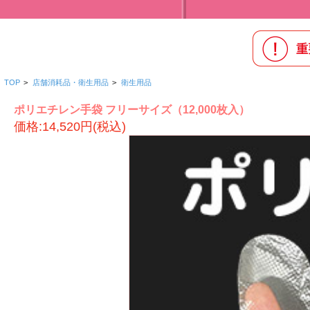
TOP
>
店舗消耗品・衛生用品
>
衛生用品
ポリエチレン手袋 フリーサイズ（12,000枚入）
価格:14,520円(税込)