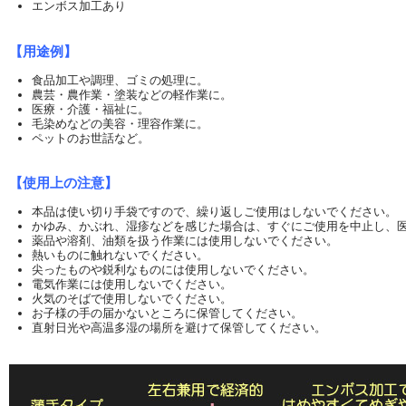
エンボス加工あり
【用途例】
食品加工や調理、ゴミの処理に。
農芸・農作業・塗装などの軽作業に。
医療・介護・福祉に。
毛染めなどの美容・理容作業に。
ペットのお世話など。
【使用上の注意】
本品は使い切り手袋ですので、繰り返しご使用はしないでください。
かゆみ、かぶれ、湿疹などを感じた場合は、すぐにご使用を中止し、
薬品や溶剤、油類を扱う作業には使用しないでください。
熱いものに触れないでください。
尖ったものや鋭利なものには使用しないでください。
電気作業には使用しないでください。
火気のそばで使用しないでください。
お子様の手の届かないところに保管してください。
直射日光や高温多湿の場所を避けて保管してください。