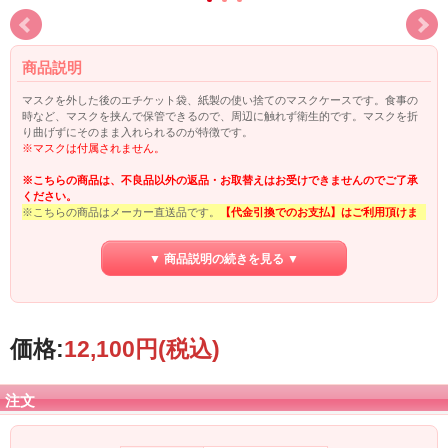
商品説明
マスクを外した後のエチケット袋、紙製の使い捨てのマスクケースです。食事の
時など、マスクを挟んで保管できるので、周辺に触れず衛生的です。マスクを折
り曲げずにそのまま入れられるのが特徴です。
※マスクは付属されません。
※こちらの商品は、不良品以外の返品・お取替えはお受けできませんのでご了承
ください。
※こちらの商品はメーカー直送品です。
【代金引換でのお支払】はご利用頂けま
せん
。
また、こちらの商品を含めてのまとめ買いの場合も同様に【代金引換でのお支
▼ 商品説明の続きを見る ▼
払】は
ご利用頂けませんので、ご了承下さい。
価格:
12,100円
(税込)
注文