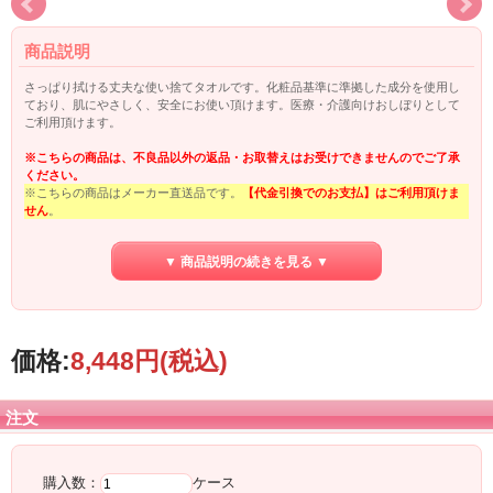
商品説明
さっぱり拭ける丈夫な使い捨てタオルです。化粧品基準に準拠した成分を使用し
ており、肌にやさしく、安全にお使い頂けます。医療・介護向けおしぼりとして
ご利用頂けます。
※こちらの商品は、不良品以外の返品・お取替えはお受けできませんのでご了承
ください。
※こちらの商品はメーカー直送品です。
【代金引換でのお支払】はご利用頂けま
せん
。
また、こちらの商品を含めてのまとめ買いの場合も同様に【代金引換でのお支
払】は
▼ 商品説明の続きを見る ▼
ご利用頂けませんので、ご了承下さい。
価格:
8,448円
(税込)
注文
購入数：
ケース