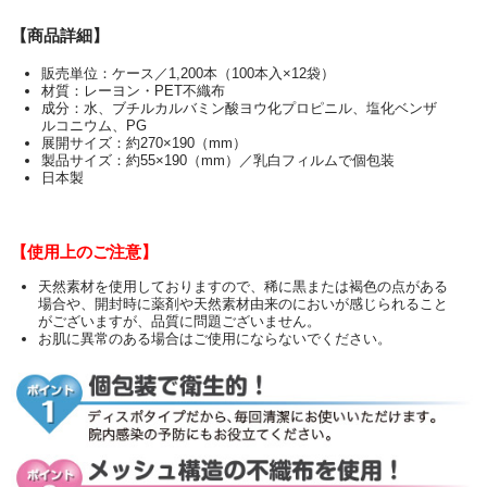
【商品詳細】
販売単位：ケース／1,200本（100本入×12袋）
材質：レーヨン・PET不織布
成分：水、ブチルカルバミン酸ヨウ化プロピニル、塩化ベンザ
ルコニウム、PG
展開サイズ：約270×190（mm）
製品サイズ：約55×190（mm）／乳白フィルムで個包装
日本製
【使用上のご注意】
天然素材を使用しておりますので、稀に黒または褐色の点がある
場合や、開封時に薬剤や天然素材由来のにおいが感じられること
がございますが、品質に問題ございません。
お肌に異常のある場合はご使用にならないでください。