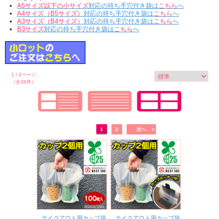
A5サイズ以下の小サイズ
対応の持ち手穴付き袋は
こちら
へ
A4サイズ（B5サイズ）
対応の持ち手穴付き袋は
こちら
へ
A3サイズ（B4サイズ）
対応の持ち手穴付き袋は
こちら
へ
B3サイズ
対応の持ち手穴付き袋は
こちら
へ
1 / 2ページ
（全38件）
1
2
次へ
テイクアウト用カップ袋
テイクアウト用カップ袋