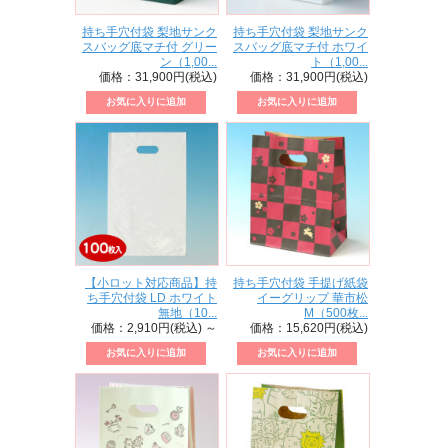
持ち手穴付袋 梨地サンク
持ち手穴付袋 梨地サンク
スバッグ底マチ付 グリー
スバッグ底マチ付 ホワイ
ン（1,00...
ト（1,00...
価格：31,900円(税込)
価格：31,900円(税込)
【小ロット対応商品】持
持ち手穴付袋 手提げ紙袋
ち手穴付袋 LD ホワイト
イーグリップ 華市松
無地（10...
M（500枚...
価格：2,910円(税込)
～
価格：15,620円(税込)