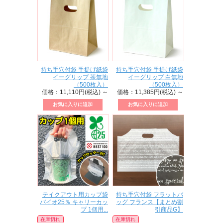
持ち手穴付袋 手提げ紙袋
持ち手穴付袋 手提げ紙袋
イーグリップ 茶無地
イーグリップ 白無地
（500枚入）
（500枚入）
価格：11,110円(税込)
～
価格：11,385円(税込)
～
テイクアウト用カップ袋
持ち手穴付袋 フラットバ
バイオ25％ キャリーカッ
ッグ フランス【まとめ割
プ 1個用...
引商品G】
在庫切れ
在庫切れ