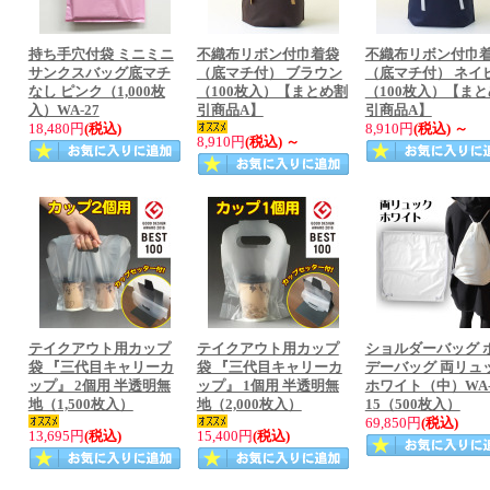
持ち手穴付袋 ミニミニ
不織布リボン付巾着袋
不織布リボン付巾
サンクスバッグ底マチ
（底マチ付） ブラウン
（底マチ付） ネイ
なし ピンク（1,000枚
（100枚入）【まとめ割
（100枚入）【ま
入）WA-27
引商品A】
引商品A】
18,480円
(税込)
8,910円
(税込)
～
8,910円
(税込)
～
テイクアウト用カップ
テイクアウト用カップ
ショルダーバッグ 
袋 『三代目キャリーカ
袋 『三代目キャリーカ
デーバッグ 両リュ
ップ』 2個用 半透明無
ップ』 1個用 半透明無
ホワイト（中）WA
地（1,500枚入）
地（2,000枚入）
15（500枚入）
69,850円
(税込)
13,695円
(税込)
15,400円
(税込)