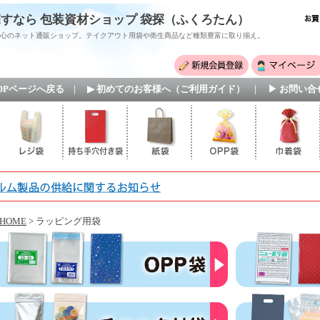
すなら 包装資材ショップ 袋探（ふくろたん）
心のネット通販ショップ。テイクアウト用袋や衛生商品など種類豊富に取り揃え。
TOPページへ戻る
｜
▶ 初めてのお客様へ（ご利用ガイド）
｜
▶ お問い合
HOME
> ラッピング用袋