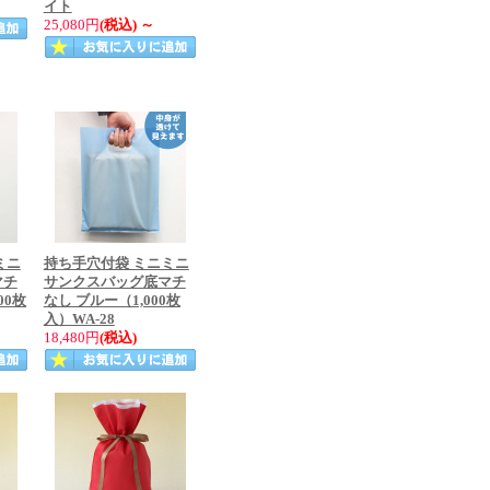
イト
25,080円
(税込)
～
ミニ
持ち手穴付袋 ミニミニ
マチ
サンクスバッグ底マチ
00枚
なし ブルー（1,000枚
入）WA-28
18,480円
(税込)