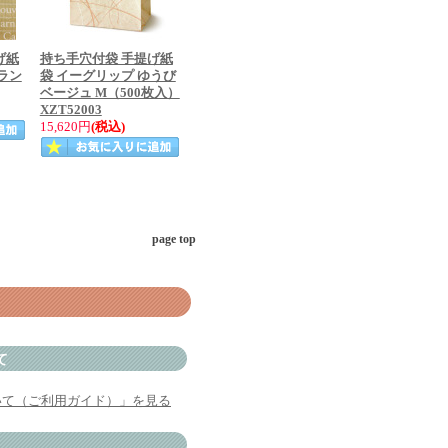
げ紙
持ち手穴付袋 手提げ紙
ラン
袋 イーグリップ ゆうび
ベージュ M（500枚入）
XZT52003
15,620円
(税込)
page top
て
いて（ご利用ガイド）」を見る