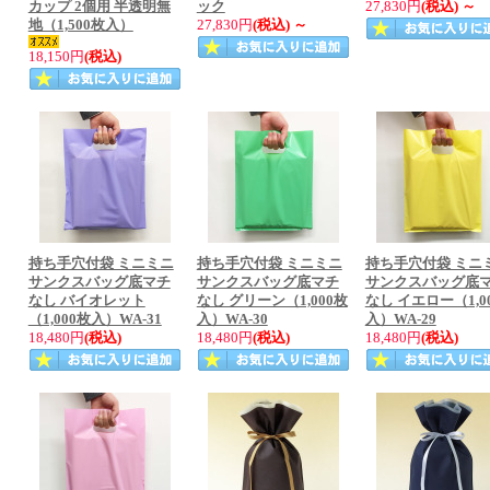
カップ 2個用 半透明無
ック
27,830円
(税込)
～
地（1,500枚入）
27,830円
(税込)
～
18,150円
(税込)
持ち手穴付袋 ミニミニ
持ち手穴付袋 ミニミニ
持ち手穴付袋 ミニ
サンクスバッグ底マチ
サンクスバッグ底マチ
サンクスバッグ底
なし バイオレット
なし グリーン（1,000枚
なし イエロー（1,0
（1,000枚入）WA-31
入）WA-30
入）WA-29
18,480円
(税込)
18,480円
(税込)
18,480円
(税込)