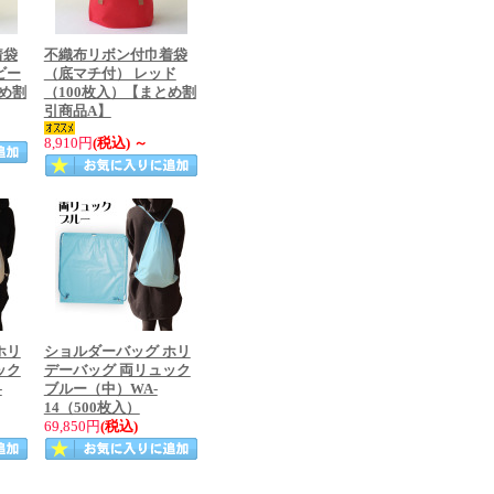
着袋
不織布リボン付巾着袋
ビー
（底マチ付） レッド
とめ割
（100枚入）【まとめ割
引商品A】
8,910円
(税込)
～
ホリ
ショルダーバッグ ホリ
ック
デーバッグ 両リュック
-
ブルー（中）WA-
14（500枚入）
69,850円
(税込)