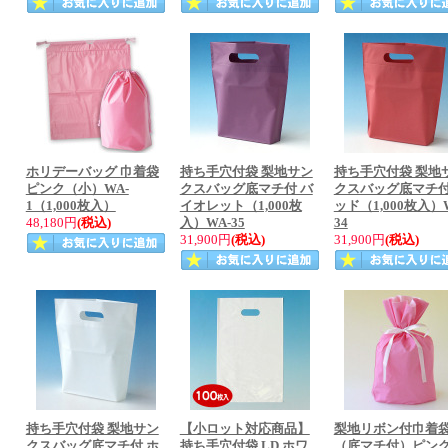
ホリデーバッグ 巾着袋
持ち手穴付袋 梨地サン
持ち手穴付袋 梨地
ピンク（小）WA-
クスバッグ底マチ付 バ
クスバッグ底マチ付
1（1,000枚入）
イオレット（1,000枚
ッド（1,000枚入）
48,180円
(税込)
入）WA-35
34
31,900円
(税込)
31,900円
(税込)
持ち手穴付袋 梨地サン
【小ロット対応商品】
梨地リボン付巾着
クスバッグ底マチ付 ホ
持ち手穴付袋 LD ホワ
（底マチ付）ピン