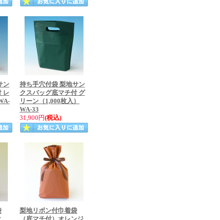
サン
持ち手穴付袋 梨地サン
 レ
クスバッグ底マチ付 グ
WA-
リーン（1,000枚入）
WA-33
31,900円
(税込)
袋
梨地リボン付巾着袋
ク
（底マチ付）オレンジ