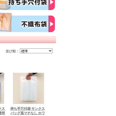
並び順：
クス
持ち手穴付袋 サンクス
透明
バッグ底マチなし ホワ