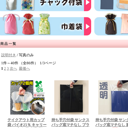
商品一覧
説明付き
/ 写真のみ
1件～40件 （全86件） 1/3ページ
1
2
3
次へ
最後へ
テイクアウト用カップ
持ち手穴付袋 サンクス
持ち手穴付袋 サン
袋 バイオ25％ キャリー
バッグ底マチなし ブラ
バッグ底マチなし 