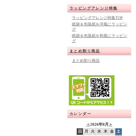
ラッピングアレンジ特集
ラッピングアレンジ特集TOP
紙袋＆包装紙を洋風にラッピン
グ
紙袋＆包装紙を和風にラッピン
グ
まとめ割り商品
まとめ割り商品
カレンダー
＜
2026年8月
＞
日
月
火
水
木
金
土