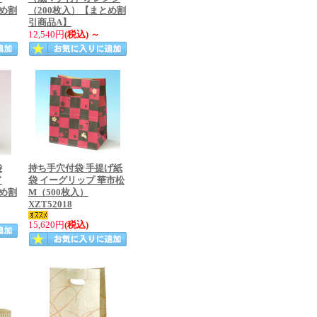
とめ割
（200枚入）【まとめ割
引商品A】
12,540円
(税込)
～
袋
持ち手穴付袋 手提げ紙
ド
袋 イーグリップ 華市松
とめ割
M（500枚入）
XZT52018
15,620円
(税込)