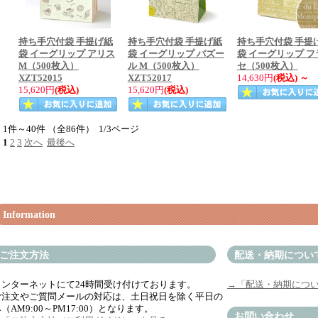
持ち手穴付袋 手提げ紙
持ち手穴付袋 手提げ紙
持ち手穴付袋 手提
袋 イーグリップ アリス
袋 イーグリップ パズー
袋 イーグリップ フ
M（500枚入）
ル M（500枚入）
セ（500枚入）
XZT52015
XZT52017
14,630円
(税込)
～
15,620円
(税込)
15,620円
(税込)
1件～40件 （全86件） 1/3ページ
1
2
3
次へ
最後へ
Information
ご注文方法
配送・納期につい
インターネットにて24時間受け付けております。
→「配送・納期につ
ご注文やご質問メールの対応は、土日祝日を除く平日の
（AM9:00～PM17:00）となります。
お問い合わせ