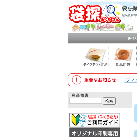
袋を探
包装資材中
▶ 
商品検索