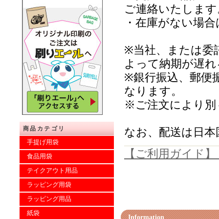
ご連絡いたします
・在庫がない場合
※当社、または委
よって納期が遅れ
※銀行振込、郵便
なります。
※ご注文により別
商品カテゴリ
なお、配送は日本
手提げ用袋
【ご利用ガイド】
食品用袋
テイクアウト用品
ラッピング用袋
ラッピング用品
紙袋
Information