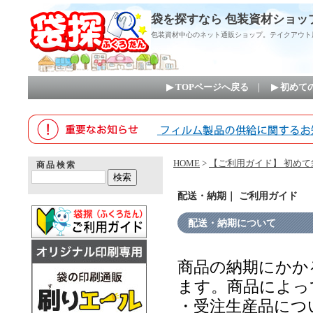
袋を探すなら 包装資材ショッ
包装資材中心のネット通販ショップ。テイクアウト
▶ TOPページへ戻る
｜
▶ 初め
HOME
>
【ご利用ガイド】 初め
商品検索
配送・納期｜ ご利用ガイド
配送・納期について
商品の納期にかか
ます。商品によっ
・受注生産品につ