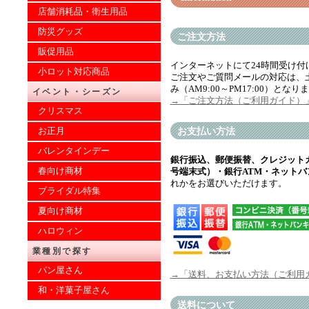
店舗消耗品・衛生用品
防災グッズ
ご注文方法
販促用品
インターネットにて24時間受け付
小ロット対応商品
ご注文やご質問メールの対応は、
み（AM9:00～PM17:00）となり
イベント・シーズン
→「ご注文方法（ご利用ガイド）
クリスマス
お正月
お支払い方法
バレンタインデー
銀行振込、郵便振替、クレジット
春向け商材
号端末式）・銀行ATM・ネットバ
れかをお選びいただけます。
ブライダル特集
夏向け商材
ハロウィン
業種別で探す
パン屋さん
→「送料、お支払い方法（ご利用
和・洋菓子屋さん
送料について