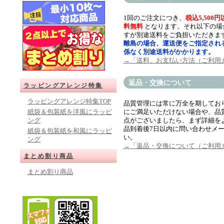
1回のご注文につき、
税込5,50
料無料
となります。それ以下の場
すが別途送料をご負担いただきま
離島の場合、運送便をご指定され
係なく別途送料がかかります。
→「送料、お支払い方法（ご利用
返品・交換について
ラッピングアレンジ特集
ラッピングアレンジ特集TOP
品質管理には常に万全を期してお
紙袋＆包装紙を洋風にラッピ
にご満足いただけない場合や、品
ング
点がございましたら、まず詳細を
品到着後7日以内に問い合わせメ
紙袋＆包装紙を和風にラッピ
い。
ング
→「返品・交換について（ご利用
まとめ割り商品
まとめ割り商品