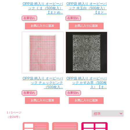
OPP袋 柄入り オーピーパ
OPP袋 柄入り オーピーパ
ック くま（500枚入）
ック 水玉白（500枚入）
【まとめ...
【まと...
在庫切れ
在庫切れ
OPP袋 柄入り オーピーパ
OPP袋 柄入り オーピーパ
ック チェックピンク
ック かすみ草（500枚
（500枚入...
入）【ま...
在庫切れ
在庫切れ
1 / 1ページ
（全24件）