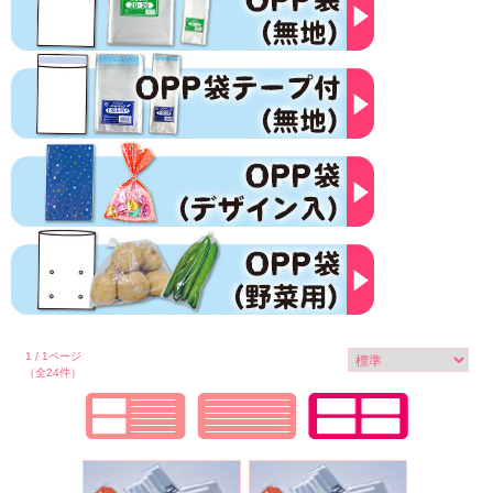
1 / 1ページ
（全24件）