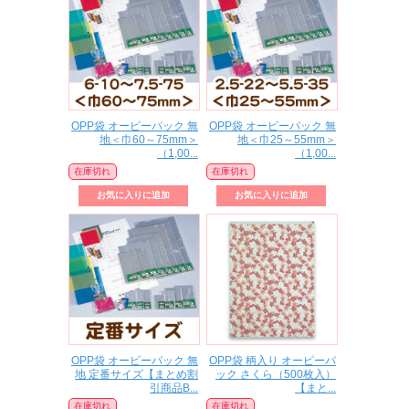
OPP袋 オーピーパック 無
OPP袋 オーピーパック 無
地＜巾60～75mm＞
地＜巾25～55mm＞
（1,00...
（1,00...
在庫切れ
在庫切れ
OPP袋 オーピーパック 無
OPP袋 柄入り オーピーパ
地 定番サイズ【まとめ割
ック さくら（500枚入）
引商品B...
【まと...
在庫切れ
在庫切れ