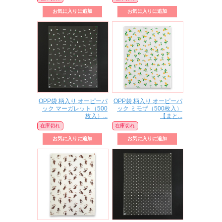
OPP袋 柄入り オーピーパ
OPP袋 柄入り オーピーパ
ック マーガレット（500
ック ミモザ（500枚入）
枚入）...
【まと...
在庫切れ
在庫切れ