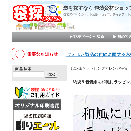
袋を探すなら 包装資材ショッ
包装資材中心のネット通販ショップ。テイクアウト
▶ TOPページへ戻る
｜
▶ 初め
HOME
>
ラッピングアレンジ特集
商品検索
紙袋＆包装紙を和風にラッピン