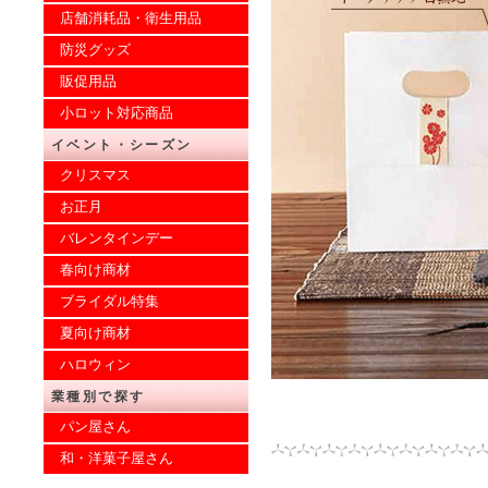
店舗消耗品・衛生用品
防災グッズ
販促用品
小ロット対応商品
イベント・シーズン
クリスマス
お正月
バレンタインデー
春向け商材
ブライダル特集
夏向け商材
ハロウィン
業種別で探す
パン屋さん
和・洋菓子屋さん