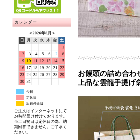
カレンダー
＜
2026年8月
＞
日
月
火
水
木
金
土
1
2
3
4
5
6
7
8
9
10
11
12
13
14
15
16
17
18
19
20
21
22
お饅頭の詰め合わ
23
24
25
26
27
28
29
上品な雲龍手提げ
30
31
今日
定休日
出荷停止日
ご注文はインターネットにて
24時間受け付けております。
※土日祝日は定休日の為、納
期回答できません。ご了承く
ださい。