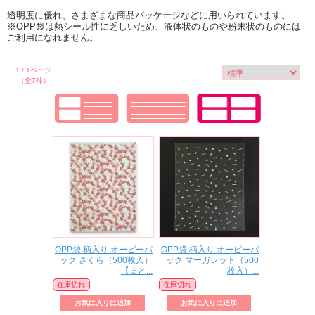
透明度に優れ、さまざまな商品パッケージなどに用いられています。
※OPP袋は熱シール性に乏しいため、液体状のものや粉末状のものには
ご利用になれません。
1 / 1ページ
（全7件）
OPP袋 柄入り オーピーパ
OPP袋 柄入り オーピーパ
ック さくら（500枚入）
ック マーガレット（500
【まと...
枚入）...
在庫切れ
在庫切れ