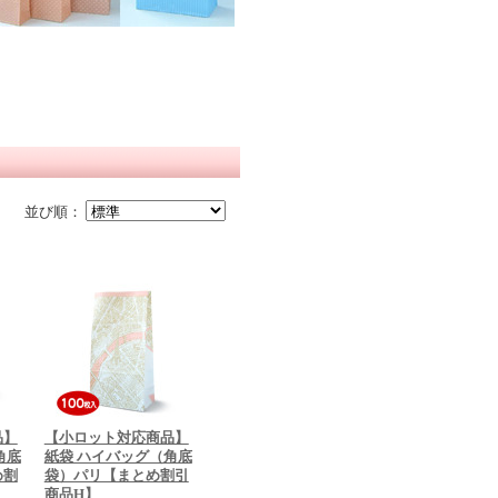
並び順：
品】
【小ロット対応商品】
角底
紙袋 ハイバッグ（角底
め割
袋）パリ【まとめ割引
商品H】