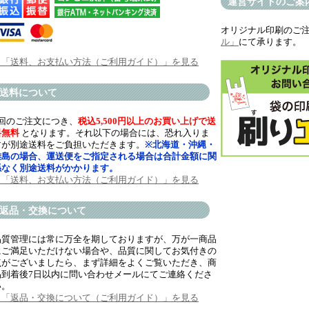
運営サイトのご案
オリジナル印刷のご
ル」
にて承ります。
→「送料、お支払い方法（ご利用ガイド）」を見る
送料について
1回のご注文につき、
税込5,500円以上のお買い上げで送
料無料
となります。それ以下の場合には、恐れ入りま
すが別途送料をご負担いただきます。
※北海道・沖縄・
離島の場合、運送便をご指定される場合は合計金額に関
係なく別途送料がかかります。
→「送料、お支払い方法（ご利用ガイド）」を見る
返品・交換について
品質管理には常に万全を期しておりますが、万が一商品
にご満足いただけない場合や、品質に関してお気付きの
点がございましたら、まず詳細をよくご覧いただき、商
品到着後7日以内に問い合わせメールにてご連絡くださ
い。
→「返品・交換について（ご利用ガイド）」を見る