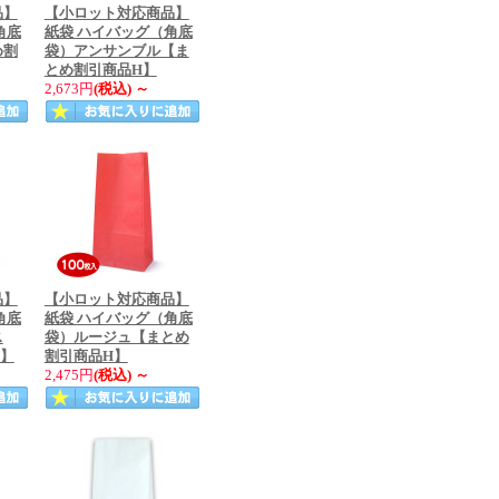
品】
【小ロット対応商品】
角底
紙袋 ハイバッグ（角底
め割
袋）アンサンブル【ま
とめ割引商品H】
2,673円
(税込)
～
品】
【小ロット対応商品】
角底
紙袋 ハイバッグ（角底
ス
袋）ルージュ【まとめ
H】
割引商品H】
2,475円
(税込)
～