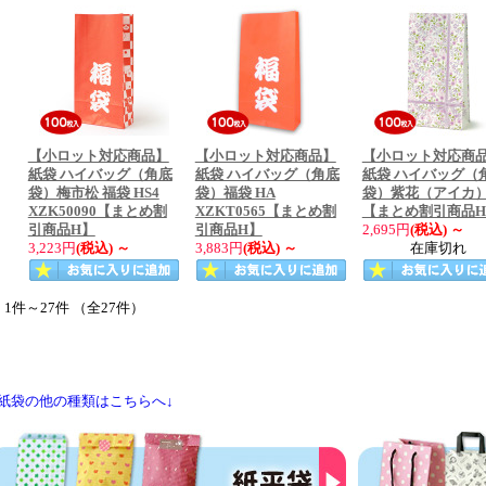
【小ロット対応商品】
【小ロット対応商品】
【小ロット対応商
紙袋 ハイバッグ（角底
紙袋 ハイバッグ（角底
紙袋 ハイバッグ（
袋）梅市松 福袋 HS4
袋）福袋 HA
袋）紫花（アイカ
XZK50090【まとめ割
XZKT0565【まとめ割
【まとめ割引商品
引商品H】
引商品H】
2,695円
(税込)
～
3,223円
(税込)
～
3,883円
(税込)
～
在庫切れ
1件～27件 （全27件）
●紙袋の他の種類はこちらへ↓