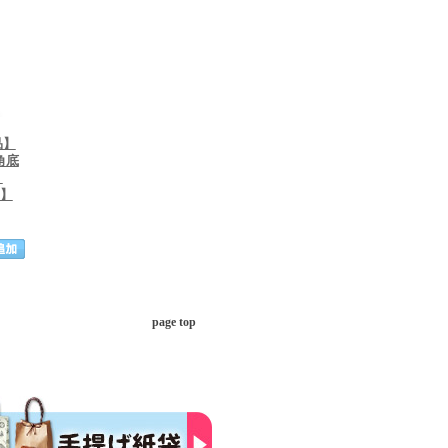
品】
角底
）
H】
page top