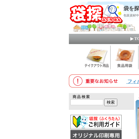
袋を探
包装資材中
▶ 
商品検索