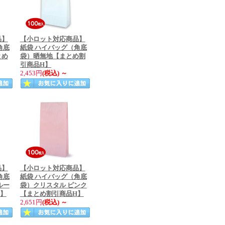
品】
【小ロット対応商品】
角底
紙袋 ハイバッグ（角底
とめ
袋）晒無地【まとめ割
引商品H】
2,453円
(税込)
～
品】
【小ロット対応商品】
角底
紙袋 ハイバッグ（角底
ルー
袋）クリスタル ピンク
H】
【まとめ割引商品H】
2,651円
(税込)
～