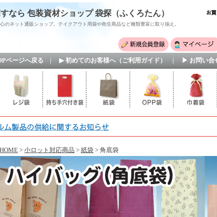
すなら 包装資材ショップ 袋探（ふくろたん）
心のネット通販ショップ。テイクアウト用袋や衛生商品など種類豊富に取り揃え。
TOPページへ戻る
｜
▶ 初めてのお客様へ（ご利用ガイド）
｜
▶ お問い合
HOME
>
小ロット対応商品
>
紙袋
> 角底袋