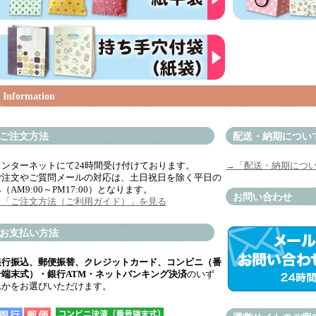
Information
ご注文方法
配送・納期につい
インターネットにて24時間受け付けております。
→「配送・納期につ
ご注文やご質問メールの対応は、土日祝日を除く平日の
（AM9:00～PM17:00）となります。
お問い合わせ
→「ご注文方法（ご利用ガイド）」を見る
お支払い方法
銀行振込、郵便振替、クレジットカード、コンビニ（番
号端末式）・銀行ATM・ネットバンキング決済
のいず
れかをお選びいただけます。