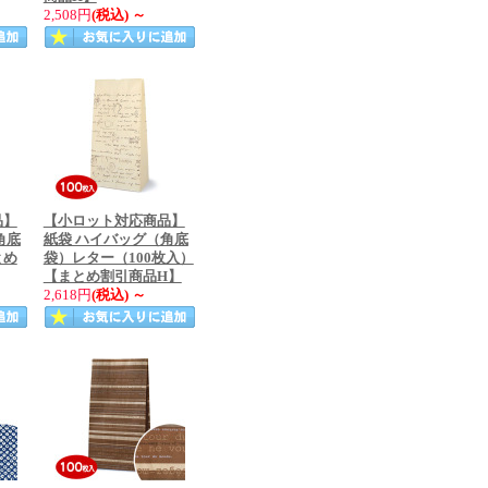
2,508円
(税込)
～
品】
【小ロット対応商品】
角底
紙袋 ハイバッグ（角底
とめ
袋）レター（100枚入）
【まとめ割引商品H】
2,618円
(税込)
～