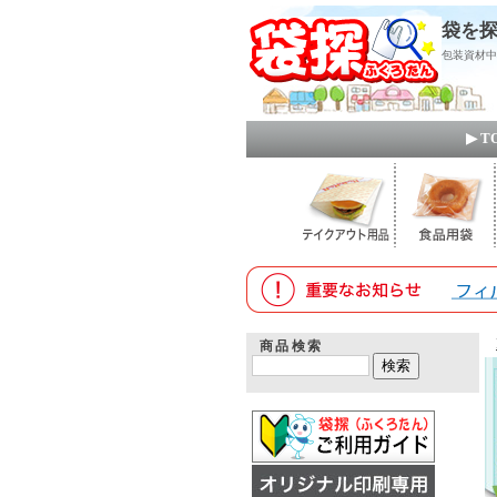
袋を探
包装資材中
▶ 
商品検索