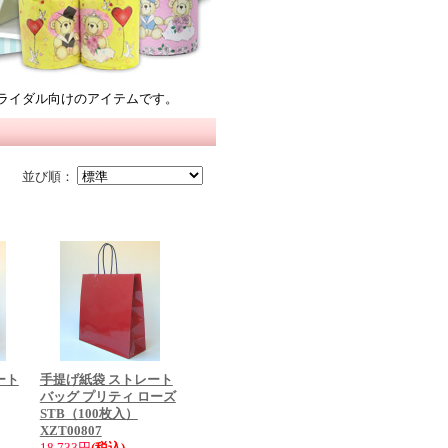
ライダル向けのアイテムです。
並び順：
ート
手提げ紙袋 ストレート
バッグ プリティ ローズ
STB（100枚入）
XZT00807