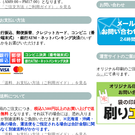
（AM9:00～PM17:00）となります。
お問い合わせ
→「ご注文方法（ご利用ガイド）」を見る
お支払い方法
銀行振込、郵便振替、クレジットカード、コンビニ（番
号端末式）・銀行ATM・ネットバンキング決済
のいず
れかをお選びいただけます。
運営サイトのご案
オリジナル印刷のご
ル」
にて承ります。
→「送料、お支払い方法（ご利用ガイド）」を見る
送料について
1回のご注文につき、
税込5,500円以上のお買い上げで送
料無料
となります。それ以下の場合には、恐れ入りま
すが別途送料をご負担いただきます。
※北海道・沖縄・
離島の場合、運送便をご指定される場合は合計金額に関
係なく別途送料がかかります。
→「送料、お支払い方法（ご利用ガイド）」を見る