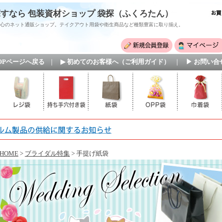
すなら 包装資材ショップ 袋探（ふくろたん）
心のネット通販ショップ。テイクアウト用袋や衛生商品など種類豊富に取り揃え。
TOPページへ戻る
｜
▶ 初めてのお客様へ（ご利用ガイド）
｜
▶ お問い合
HOME
>
ブライダル特集
> 手提げ紙袋