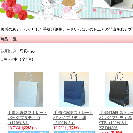
高級感のあるしっかりした手提げ紙袋。幸せいっぱいのお二人の門出を彩るブ
商品一覧
説明付き
/ 写真のみ
1件～4件 （全4件）
手提げ紙袋 ストレート
手提げ紙袋 ストレート
手提げ紙袋 ストレ
バッグ プリティ 白
バッグ プリティ 紺
バッグ プリティ 黒
（100枚入）
（100枚入）
STB（100枚入）
18,733円
(税込)
～
18,733円
(税込)
～
XZT00806