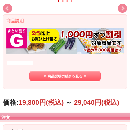
商品説明
OPP透明無地袋（
穴なし
）です。
▼ 商品説明の続きを見る ▼
優れた防曇効果と透明度で、生鮮野菜、青果物、水産練製品
等の
水分を含んだ食品の包装に最適です。
価格:
19,800円
(税込)
～
29,040円
(税込)
注文