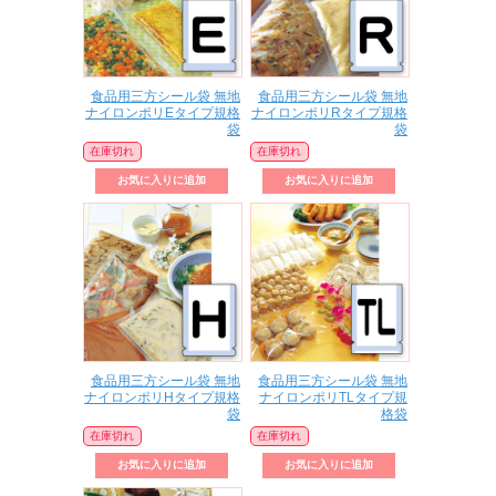
食品用三方シール袋 無地
食品用三方シール袋 無地
ナイロンポリEタイプ規格
ナイロンポリRタイプ規格
袋
袋
在庫切れ
在庫切れ
食品用三方シール袋 無地
食品用三方シール袋 無地
ナイロンポリHタイプ規格
ナイロンポリTLタイプ規
袋
格袋
在庫切れ
在庫切れ