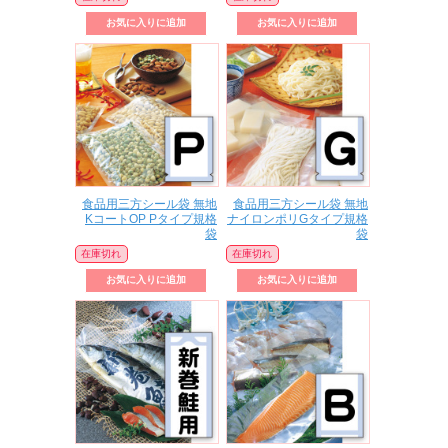
食品用三方シール袋 無地
食品用三方シール袋 無地
KコートOP Pタイプ規格
ナイロンポリGタイプ規格
袋
袋
在庫切れ
在庫切れ