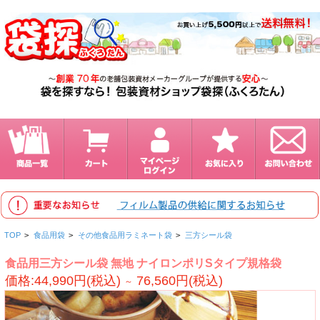
TOP
>
食品用袋
>
その他食品用ラミネート袋
>
三方シール袋
食品用三方シール袋 無地 ナイロンポリSタイプ規格袋
価格:44,990円(税込)
76,560円(税込)
～