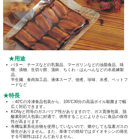
★用途
バター、チーズなどの乳製品、マーガリンなどの油脂食品、味
噌、漬物、生切り餅、蒲鉾、ちくわ・はんぺんなどの水産練製
品、
半生麺、食肉加工品、液体スープ、佃煮、珍味、水煮、ペットフ
ードなど
★特長
－40℃の冷凍食品包装から、105℃30分の高温ボイル殺菌まで幅
広く対応できます。
KONyと同等のガスバリア性がありますので、ガス置換包装、脱
酸素剤封入包装に好適で、併用することによりさらに食品の保存
性が高まります。
有機塩素系化合物を使用していないので、燃やしても塩素ガスの
発生がありません。また、単体での焼却ではダイオキシンの発生
する可能性はほとんどありません。