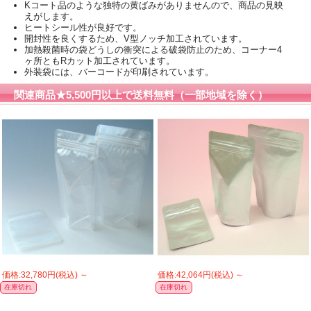
Kコート品のような独特の黄ばみがありませんので、商品の見映
えがします。
ヒートシール性が良好です。
開封性を良くするため、V型ノッチ加工されています。
加熱殺菌時の袋どうしの衝突による破袋防止のため、コーナー4
ヶ所ともRカット加工されています。
外装袋には、バーコードが印刷されています。
関連商品★5,500円以上で送料無料（一部地域を除く）
価格:32,780円(税込)
～
価格:42,064円(税込)
～
在庫切れ
在庫切れ