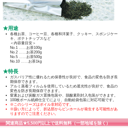
★用途
各種お茶、コーヒー豆、各種和洋菓子、クッキー、スポンジケー
キ、ポテトチップスなど
＜内容量目安＞
No.1 ……お茶100g
No.2 ……お茶200g
No.5 ……お茶500g
No.10 ……お茶1kg
★特長
ガスバリア性に優れるため保香性が良好で、食品の変色を防ぎ長
期保存できます。
アルミ蒸着フィルムを使用しているため遮光性が良好で、食品の
変色を防ぎ長期保存できます。
窒素および炭酸ガス置換包装や、脱酸素剤封入包装ができます。
100枚ボール紙締仕立てにより、自動給袋包装に対応可能です。
※このシリーズはボイル非対応です。
※扱い方によって、折込部からピンホールが発生する可能性があ
りますのでご注意ください。
関連商品★5,500円以上で送料無料（一部地域を除く）