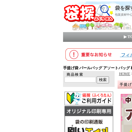
袋を探
包装資材中
▶ 
手提げ袋 パールバッグ アソートバッグ 
HOME
商品検索
手提げ