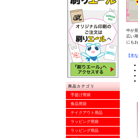
中が
広い
にも
【主
商品カテゴリ
手提げ用袋
食品用袋
テイクアウト用品
ラッピング用袋
ラッピング用品