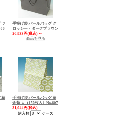
 ツ
手提げ袋 パールバッグ グ
00
ロッシー・ダークブラウン
20,933円(税込)
～
商品を見る
 草
手提げ袋 パールバッグ 黄
金菊 大（150枚入）No.607
31,944円(税込)
購入数
ケース