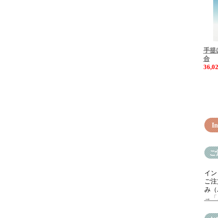
手提
合
36,
In
ご
イン
ご注
み（
→「