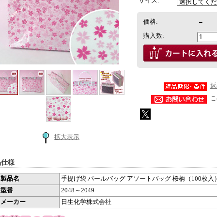
サイズ:
価格:
－
購入数:
返
こ
拡大表示
品仕様
製品名
手提げ袋 パールバッグ アソートバッグ 桜柄（100枚入
型番
2048～2049
メーカー
日生化学株式会社