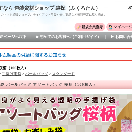
すなら 包装資材ショップ 袋探（ふくろたん）
心のネット通販ショップ。テイクアウト用袋や衛生商品など種類豊富に取り揃え。
TOPページへ戻る
｜
▶ 初めてのお客様へ（ご利用ガイド）
｜
▶ お問い合
桜柄（100枚入）
>
手提げ用袋
>
パールバッグ
>
スタンダード
袋 パールバッグ アソートバッグ 桜柄（100枚入）