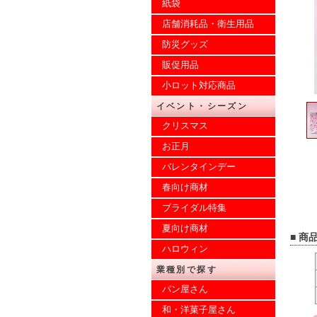
紙袋
店舗消耗品・衛生用品
防災グッズ
販促用品
小ロット対応商品
イベント・シーズン
クリスマス
お正月
バレンタインデー
春向け商材
ブライダル特集
夏向け商材
■ 商
ハロウィン
業種別で探す
パン屋さん
和・洋菓子屋さん