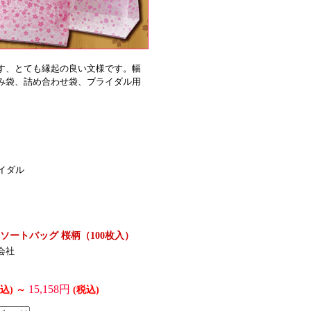
す、とても縁起の良い文様です。幅
み袋、詰め合わせ袋、ブライダル用
イダル
ソートバッグ 桜柄（100枚入）
会社
15,158円
込)
～
(税込)