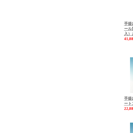
手提
ール
入）
41,
手提
ート
22,