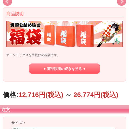
商品説明
オーソドックスな手提げの福袋です。
小サイズから特大サイズまで、用途に合わせた豊富な品揃えです。お正月セール
に最適です。
▼ 商品説明の続きを見る ▼
※こちらの商品は、不良品以外の返品・お取替えはお受けできませんのでご了承
ください。
価格:
12,716円
(税込)
～
26,774円
(税込)
注文
サイズ：