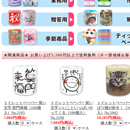
★関連商品★ お買い上げ5,500円以上で送料無料（※一部地域を
トイレットペーパー 笑い
トイレットペーパー 笑い
トイレットペーパー
文字 笑門来福（100個
文字 いいこといっぱいや
ぱり猫が好き！（1
入）No.2195
ってくる（100個入）
入）No.2962
7,084円(税込)
No.2196
10,285円(税込)
7,084円(税込)
購入数
ケース
購入数
ケ
購入数
ケース