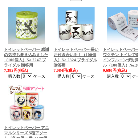
トイレットペーパー 感謝
トイレットペーパー 長い
トイレットペーパー
の気持ち巻き込みました
お付き合いを！（100個
ワクチン トイレで
（100個入）No.2247 ブ
入）No.2324 ブライダル
インフルエンザ対
ライダル 贈答用
贈答用
ル（100個入）No.2
7,392円(税込)
7,084円(税込)
9,680円(税込)
購入数
ケース
購入数
ケース
購入数
ケ
トイレットペーパー アニ
マルシリーズ 5種アソー