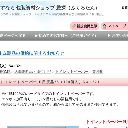
すなら 包装資材ショップ 袋探（ふくろたん）
心のネット通販ショップ。テイクアウト用袋や衛生商品など種類豊富に取り揃え。
TOPページへ戻る
｜
▶ 初めてのお客様へ（ご利用ガイド）
｜
▶ お問い合
）No.1321
HOME
>
店舗消耗品・衛生用品
>
トイレットペーパー
>
業務用
トイレットペーパー H用度品65（100個入）No.1321
再生紙100％のハードタイプのトイレットペーパーです。
エンボス加工有り、ミシン目なしの業務用です。
個包装はされていませんので、箱から出してそのままご使用できます。
トイレットペーパー H用度