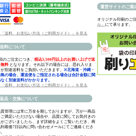
運営サイトのご案
オリジナル印刷のご
ル」
にて承ります。
→「送料、お支払い方法（ご利用ガイド）」を見る
送料について
1回のご注文につき、
税込5,500円以上のお買い上げで送
料無料
となります。それ以下の場合には、恐れ入りま
すが別途送料をご負担いただきます。
※北海道・沖縄・
離島の場合、運送便をご指定される場合は合計金額に関
係なく別途送料がかかります。
→「送料、お支払い方法（ご利用ガイド）」を見る
返品・交換について
品質管理には常に万全を期しておりますが、万が一商品
にご満足いただけない場合や、品質に関してお気付きの
点がございましたら、まず詳細をよくご覧いただき、商
品到着後7日以内に問い合わせメールにてご連絡くださ
い。