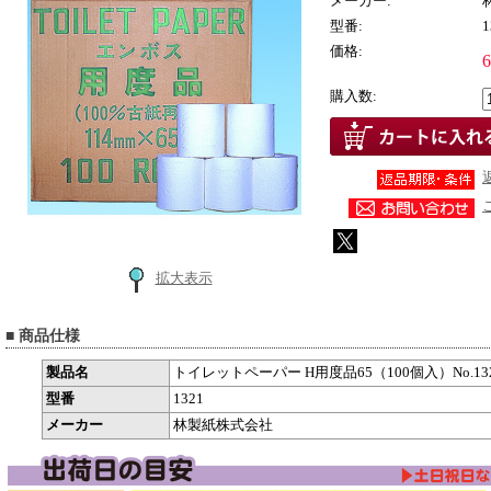
メーカー:
型番:
1
価格:
購入数:
拡大表示
■ 商品仕様
製品名
トイレットペーパー H用度品65（100個入）No.13
型番
1321
メーカー
林製紙株式会社