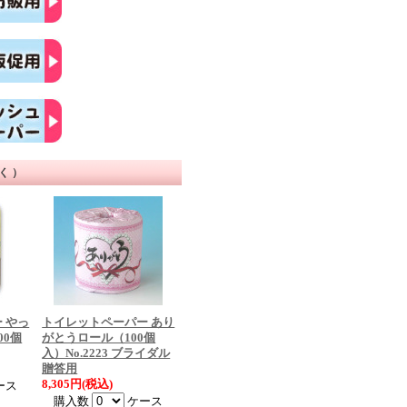
除く）
 やっ
トイレットペーパー あり
00個
がとうロール（100個
入）No.2223 ブライダル
贈答用
8,305円(税込)
ース
購入数
ケース