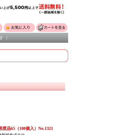
せ
｜
品65（100個入）No.1321