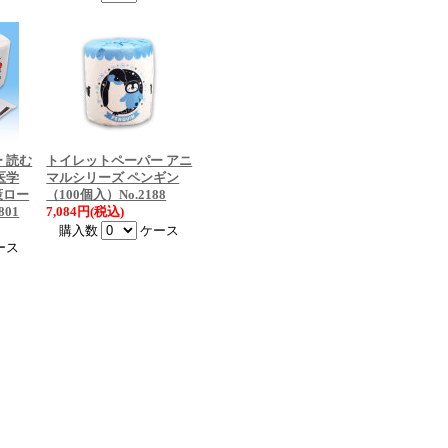
 読む
トイレットペーパー アニ
医学
マルシリーズ ペンギン
策ロー
（100個入）No.2188
801
7,084円(税込)
購入数
ケース
ース