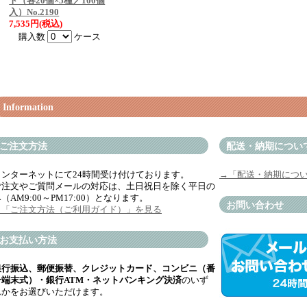
ト（各20個×5種／100個
入）No.2190
7,535円(税込)
購入数
ケース
Information
ご注文方法
配送・納期につい
インターネットにて24時間受け付けております。
→「配送・納期につ
ご注文やご質問メールの対応は、土日祝日を除く平日の
（AM9:00～PM17:00）となります。
お問い合わせ
→「ご注文方法（ご利用ガイド）」を見る
お支払い方法
銀行振込、郵便振替、クレジットカード、コンビニ（番
号端末式）・銀行ATM・ネットバンキング決済
のいず
れかをお選びいただけます。