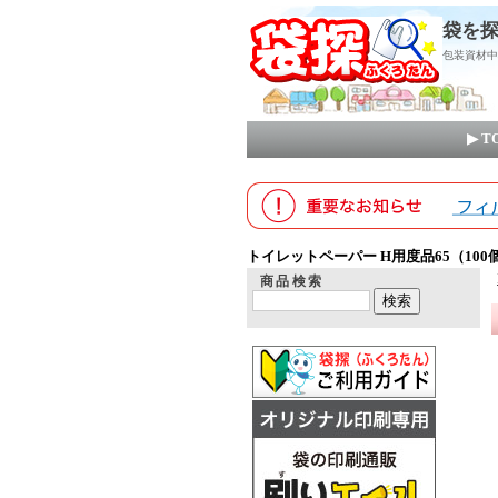
袋を探
包装資材中
▶ 
トイレットペーパー H用度品65（100個入
商品検索