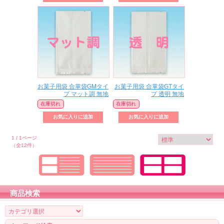
お菓子用袋 合掌袋GMタイ
お菓子用袋 合掌袋GTタイ
プ マット調 無地
プ 透明 無地
在庫切れ
在庫切れ
1 / 1ページ
（全12件）
商品検索