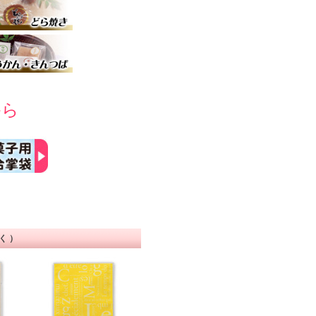
から
除く）