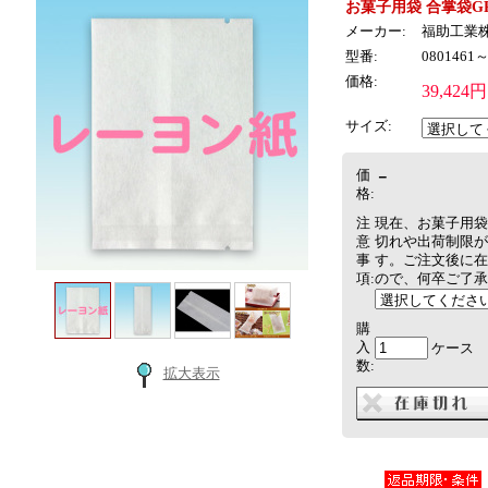
お菓子用袋 合掌袋G
メーカー:
福助工業
型番:
0801461～
価格:
39,424円
サイズ:
価
－
格:
注
現在、お菓子用袋
意
切れや出荷制限が
事
す。ご注文後に在
項:
ので、何卒ご了承
購
入
ケース
数:
拡大表示