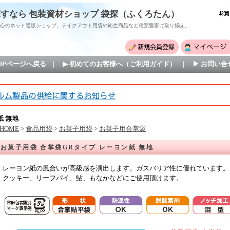
すなら 包装資材ショップ 袋探（ふくろたん）
心のネット通販ショップ。テイクアウト用袋や衛生商品など種類豊富に取り揃え。
TOPページへ戻る
｜
▶ 初めてのお客様へ（ご利用ガイド）
｜
▶ お問い合
紙 無地
HOME
>
食品用袋
>
お菓子用袋
>
お菓子用合掌袋
お菓子用袋 合掌袋GRタイプ レーヨン紙 無地
レーヨン紙の風合いが高級感を演出します。ガスバリア性に優れています。
クッキー、リーフパイ、鮎、もなかなどにご使用頂けます。