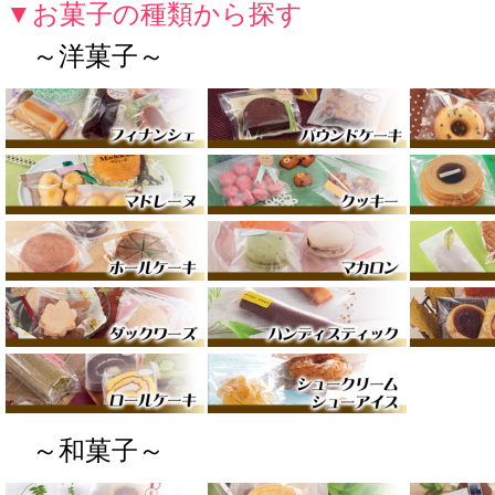
▼お菓子の種類から探す
～洋菓子～
～和菓子～