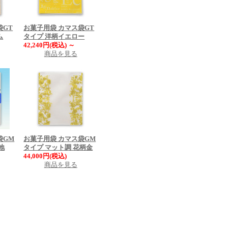
袋GT
お菓子用袋 カマス袋GT
ム
タイプ 洋柄イエロー
42,240円(税込)
～
商品を見る
袋GM
お菓子用袋 カマス袋GM
地
タイプ マット調 花柄金
44,000円(税込)
商品を見る