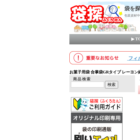
袋を探
包装資材中
▶ 
お菓子用袋 合掌袋GRタイプ レーヨン
商品検索