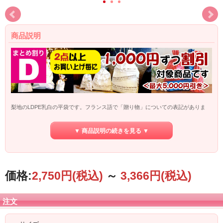
商品説明
梨地のLDPE乳白の平袋です。フランス語で「贈り物」についての表記がありま
す。（素敵な贈り物。ありがとうの気持ちが伝わる品がいいね。など）アクセサ
リー、小物等、お菓子を入れるなど、プレゼントに最適です！
▼ 商品説明の続きを見る ▼
市販のリボンやタグ、装飾パーツと組み合わせることで、更に楽しさが増しま
す。
※こちらの商品はメーカー直送品です。
【代金引換でのお支払】はご利用頂けま
せん
。
また、こちらの商品を含めてのまとめ買いの場合も同様に【代金引換でのお支
価格:
2,750円
(税込)
～
3,366円
(税込)
払】は
ご利用頂けませんので、ご了承下さい。
注文