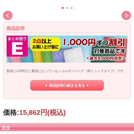
商品説明
梨地とLDPEの二重袋になっているショルダーバッグ（両リュックタイプ）です。
外側が梨地になっているので、さらさらした手触りです。
▼ 商品説明の続きを見る ▼
※こちらの商品はメーカー直送品です。
【代金引換でのお支払】はご利用頂けま
せん
。
また、こちらの商品を含めてのまとめ買いの場合も同様に【代金引換でのお支
払】は
ご利用頂けませんので、ご了承下さい。
価格:
15,862円
(税込)
注文