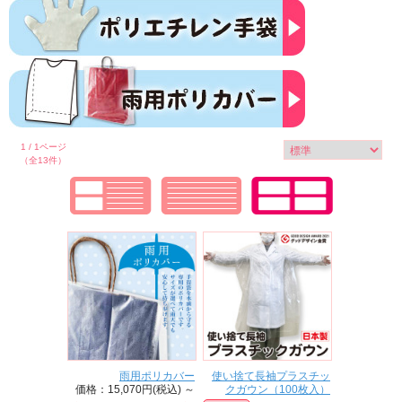
1 / 1ページ
（全13件）
雨用ポリカバー
使い捨て長袖プラスチッ
価格：15,070円(税込)
～
クガウン（100枚入）