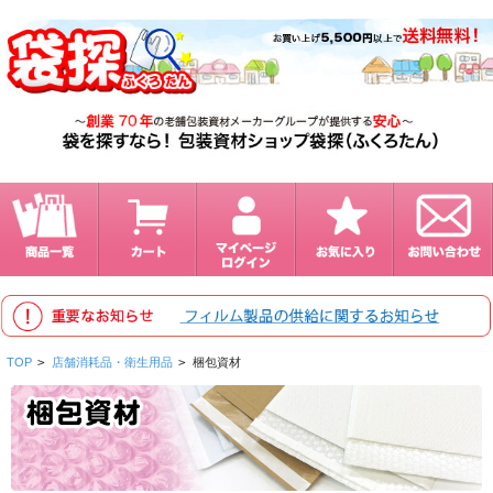
TOP
>
店舗消耗品・衛生用品
>
梱包資材