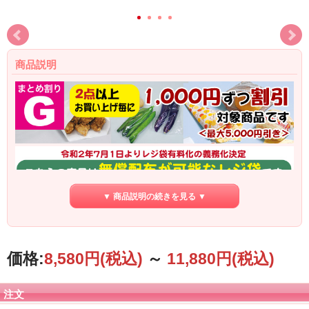
商品説明
▼ 商品説明の続きを見る ▼
サトウキビ由来の植物性プラスチック（バイオマスプラスチック）を25％以上使
価格:
8,580円
(税込)
～
11,880円
(税込)
用した、有料義務付け対象外（無料配布が可能）のお弁当用の手提げレジ袋（乳
白）です。レジ袋本体に、バイオマスマーク・文言を印刷して環境配慮をアピー
ルしています。この印刷インキも、一部植物由来の原料を利用したバイオマスイ
ンキを使用しています。
注文