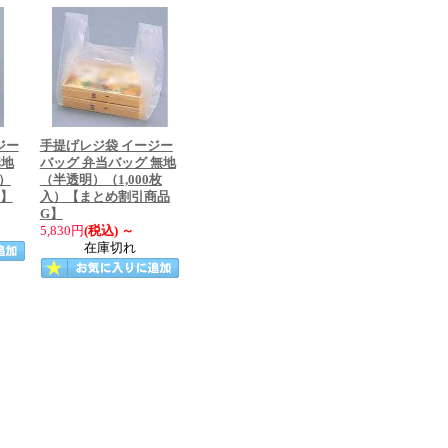
ジー
手提げレジ袋 イージー
無地
バッグ 弁当バッグ 無地
）
（半透明）（1,000枚
G】
入）【まとめ割引商品
G】
5,830円
(税込)
～
在庫切れ