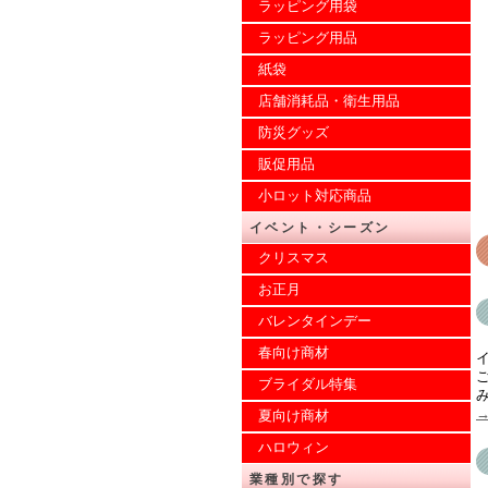
ラッピング用袋
ラッピング用品
紙袋
店舗消耗品・衛生用品
防災グッズ
販促用品
小ロット対応商品
イベント・シーズン
クリスマス
お正月
バレンタインデー
春向け商材
ブライダル特集
み
夏向け商材
ハロウィン
業種別で探す