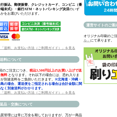
銀行振込、郵便振替、クレジットカード、コンビニ（番
号端末式）・銀行ATM・ネットバンキング決済
のいず
れかをお選びいただけます。
運営サイトのご案
オリジナル印刷のご
ル」
にて承ります。
→「送料、お支払い方法（ご利用ガイド）」を見る
送料について
1回のご注文につき、
税込5,500円以上のお買い上げで送
料無料
となります。それ以下の場合には、恐れ入りま
すが別途送料をご負担いただきます。
※北海道・沖縄・
離島の場合、運送便をご指定される場合は合計金額に関
係なく別途送料がかかります。
→「送料、お支払い方法（ご利用ガイド）」を見る
返品・交換について
品質管理には常に万全を期しておりますが、万が一商品