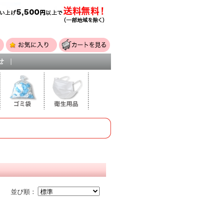
せ
｜
並び順：