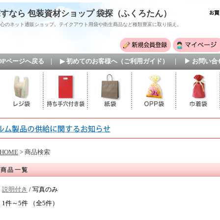
すなら 包装資材ショップ 袋探（ふくろたん）
心のネット通販ショップ。テイクアウト用袋や衛生商品など種類豊富に取り揃え。
TOPページへ戻る
｜
▶ 初めてのお客様へ（ご利用ガイド）
｜
▶ お問い合
HOME
> 商品検索
商品一覧
説明付き
/ 写真のみ
1件～5件 （全5件）