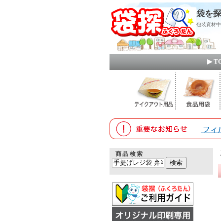
袋を探
包装資材中
▶ 
商品検索