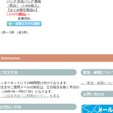
バッグ 弁当バッグ 無地
（乳白）（1,000枚入）
【まとめ割引商品G】
5,830円
(税込)
～
在庫切れ
1件～5件 （全5件）
Information
ご注文方法
配送・納期につい
インターネットにて24時間受け付けております。
→「配送・納期につ
ご注文やご質問メールの対応は、土日祝日を除く平日の
（AM9:00～PM17:00）となります。
お問い合わせ
→「ご注文方法（ご利用ガイド）」を見る
お支払い方法