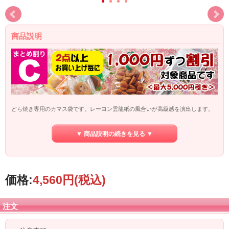
商品説明
どら焼き専用のカマス袋です。レーヨン雲龍紙の風合いが高級感を演出します。
ガスバリア性に優れています。
▼ 商品説明の続きを見る ▼
※こちらの商品はメーカー直送品です。
【代金引換でのお支払】はご利用頂けま
せん
。
また、こちらの商品を含めてのまとめ買いの場合も同様に【代金引換でのお支
価格:
4,560円
(税込)
払】は
ご利用頂けませんので、ご了承下さい。
注文