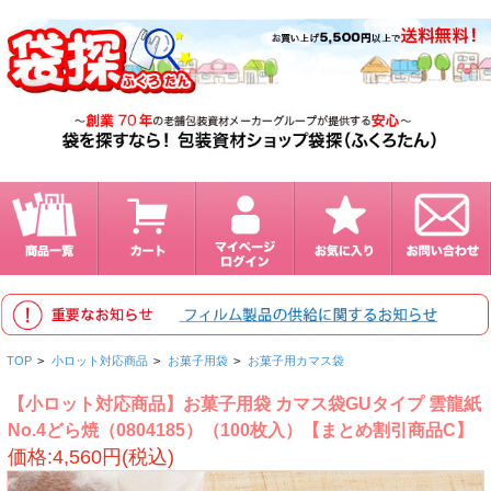
TOP
>
小ロット対応商品
>
お菓子用袋
>
お菓子用カマス袋
【小ロット対応商品】お菓子用袋 カマス袋GUタイプ 雲龍紙
No.4どら焼（0804185）（100枚入）【まとめ割引商品C】
価格:4,560円(税込)